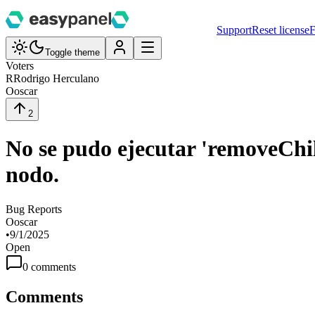
Support
Reset license
F
Toggle theme
Voters
R
Rodrigo Herculano
O
oscar
2
No se pudo ejecutar 'removeChild
nodo.
Bug Reports
O
oscar
•
9/1/2025
Open
0
comment
s
Comments