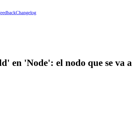
eedback
Changelog
' en 'Node': el nodo que se va a 